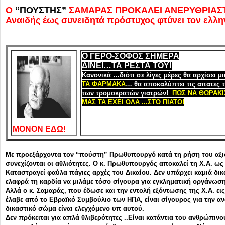
Ο
“ΠΟΥΣΤΗΣ”
ΣΑΜΑΡΑΣ ΠΡΟΚΑΛΕΙ ΑΝΕΡΥΘΡΙΑΣΤ
Αναιδής έως συνειδητά πρόστυχος φτύνει τον ελλη
Ο ΓΕΡΟ-ΣΟΦΟΣ ΣΗΜΕΡΑ
ΔΙΝΕΙ…ΤΑ ΡΕΣΤΑ ΤΟΥ!
Κανονικά …διότι σε λίγες μέρες θα αρχίσει μι
ΤΑ ΦΑΡΜΑΚΑ
… θα αποκαλύπτει τις απατε
των τρομοκρατών γιατρών!
ΠΩΣ ΝΑ ΘΩΡΑΚΙ
ΜΑΣ ΤΑ ΕΧΕΙ ΟΛΑ ...ΣΤΟ ΠΙΑΤΟ!
ΜΟΝΟΝ ΕΔΩ!
Με προεξάρχοντα τον “πούστη” Πρωθυπουργό κατά τη ρήση του αξι
συνεχίζονται οι αθλιότητες. Ο κ. Πρωθυπουργός αποκαλεί τη Χ.Α. ω
Καταστραγεί φαύλα πάγιες αρχές του Δικαίου. Δεν υπάρχει καμιά δ
ελαφρά τη καρδία να μιλάμε τόσο σίγουρα για εγκληματική οργάνωση
Αλλά ο κ. Σαμαράς, που έδωσε και την εντολή εξόντωσης της Χ.Α. 
έλαβε από το Εβραϊκό Συμβούλιο των ΗΠΑ, είναι σίγουρος για την αν
δικαστικό σώμα είναι ελεγχόμενο υπ αυτού.
Δεν πρόκειται για απλά θλιβερότητες ..Είναι κατάντια του ανθρώπινο