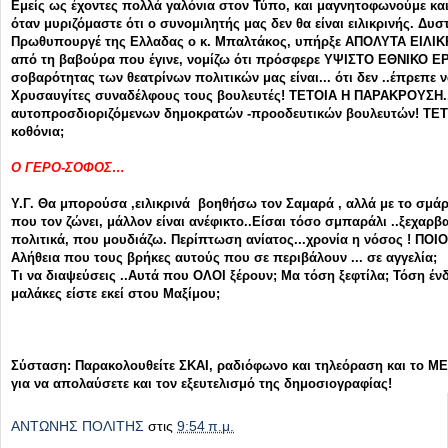
Εμείς ως έχοντες πολλά γαλόνια στον Τύπο, και μαγνητοφωνούμε κ
όταν μυριζόμαστε ότι ο συνομιλητής μας δεν θα είναι ειλικρινής. Δ
Πρωθυπουργέ της Ελλαδας ο κ. Μπαλτάκος, υπήρξε ΑΠΟΛΥΤΑ ΕΙΛΙΚ
από τη βαβούρα που έγινε, νομίζω ότι πρόσφερε ΥΨΙΣΤΟ ΕΘΝΙΚΟ Ε
σοβαρότητας των θεατρίνων πολιτικών μας είναι... ότι δεν ..έπρεπε 
Χρυσαυγίτες συναδέλφους τους βουλευτές! ΤΕΤΟΙΑ Η ΠΑΡΑΚΡΟΥΣΗ
αυτοπροσδιοριζόμενων δημοκρατών -προοδευτικών βουλευτών! ΤΕΤ
κοθόνια;
Ο ΓΕΡΟ-ΣΟΦΟΣ…
Υ.Γ. Θα μπορούσα ,ειλικρινά βοηθήσω τον Σαμαρά , αλλά με το σ
που τον ζώνει, μάλλον είναι ανέφικτο..Είσαι τόσο σμπαράλι ..ξεχαρβ
πολιτικά, που μουδιάζω. Περίπτωση ανίατος...χρονία η νόσος ! ΠΟΙ
Αλήθεια που τους βρήκες αυτούς που σε περιβάλουν ... σε αγγελία;
Τι να διαψεύσεις ..Αυτά που ΟΛΟΙ ξέρουν; Μα τόση ξεφτίλα; Τόση έν
μαλάκες είστε εκεί στου Μαξίμου;
Σύσταση: Παρακολουθείτε ΣΚΑΙ, ραδιόφωνο και τηλεόραση και το ΜΕ
για να απολαύσετε και τον εξευτελισμό της δημοσιογραφίας!
ΑΝΤΩΝΗΣ ΠΟΛΙΤΗΣ
στις
9:54 π.μ.