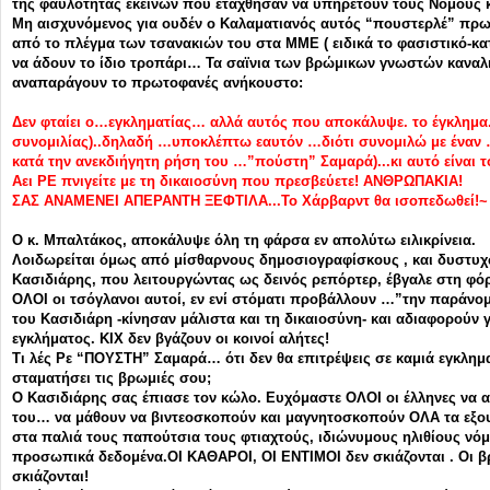
της φαυλότητας εκείνων που ετάχθησαν να υπηρετούν τους Νόμους κ
Μη αισχυνόμενος για ουδέν ο Καλαματιανός αυτός “πουστερλέ” πρ
από το πλέγμα των τσανακιών του στα ΜΜΕ ( ειδικά το φασιστικό-κα
να άδουν το ίδιο τροπάρι… Τα σαϊνια των βρώμικων γνωστών καναλι
αναπαράγουν το πρωτοφανές ανήκουστο:
Δεν φταίει ο…εγκληματίας… αλλά αυτός που αποκάλυψε. το έγκλημ
συνομιλίας)..δηλαδή …υποκλέπτω εαυτόν …διότι συνομιλώ με έναν 
κατά την ανεκδιήγητη ρήση του …”πούστη” Σαμαρά)...κι αυτό είναι τ
Αει ΡΕ πνιγείτε με τη δικαιοσύνη που πρεσβεύετε! ΑΝΘΡΩΠΑΚΙΑ!
ΣΑΣ ΑΝΑΜΕΝΕΙ ΑΠΕΡΑΝΤΗ ΞΕΦΤΙΛΑ...Το Χάρβαρντ θα ισοπεδωθεί!~
Ο κ. Μπαλτάκος, αποκάλυψε όλη τη φάρσα εν απολύτω ειλικρίνεια.
Λοιδωρείται όμως από μίσθαρνους δημοσιογραφίσκους , και δυστυχ
Κασιδιάρης, που λειτουργώντας ως δεινός ρεπόρτερ, έβγαλε στη φό
ΟΛΟΙ οι τσόγλανοι αυτοί, εν ενί στόματι προβάλλουν …”την παράν
του Κασιδιάρη -κίνησαν μάλιστα και τη δικαιοσύνη- και αδιαφορούν 
εγκλήματος. ΚΙΧ δεν βγάζουν οι κοινοί αλήτες!
Τι λές Ρε “ΠΟΥΣΤΗ” Σαμαρά… ότι δεν θα επιτρέψεις σε καμιά εγκλη
σταματήσει τις βρωμιές σου;
Ο Κασιδιάρης σας έπιασε τον κώλο. Ευχόμαστε ΟΛΟΙ οι έλληνες να
του… να μάθουν να βιντεοσκοπούν και μαγνητοσκοπούν ΟΛΑ τα εξου
στα παλιά τους παπούτσια τους φτιαχτούς, ιδιώνυμους ηλιθίους νό
προσωπικά δεδομένα.ΟΙ ΚΑΘΑΡΟΙ, ΟΙ ΕΝΤΙΜΟΙ δεν σκιάζονται . Οι βρ
σκιάζονται!